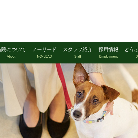
当院について
ノーリード
スタッフ紹介
採用情報
どう
About
NO-LEAD
Staff
Employment
D