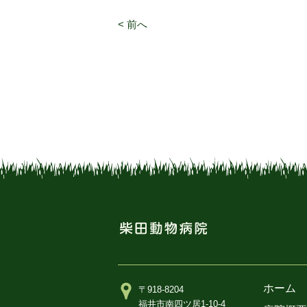
< 前へ
ホーム
〒918-8204
福井市南四ツ居1-10-4