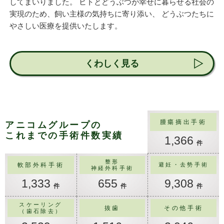
してまいりました。
ヒトとどうぶつが幸せに暮らせる社会の
実現のため、飼い主様の気持ちに寄り添い、
どうぶつたちに
やさしい医療を提供いたします。
くわしく見る
腫瘍摘出手術
アニコムグループの
これまでの手術件数実績
1,366
件
整形
軟部外科手術
避妊・去勢手術
神経外科手術
1,333
655
9,308
件
件
件
スケーリング
抜歯
その他手術
（歯石除去）