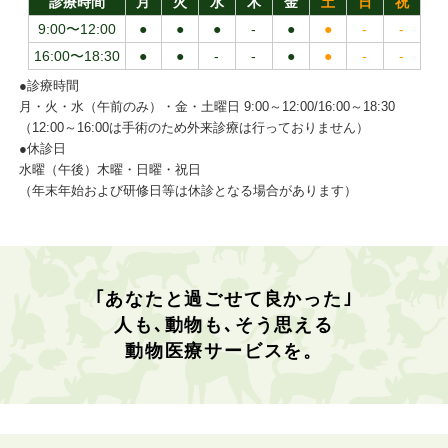
診療時間
月
火
水
木
金
土
日
祝
9:00〜12:00
●
●
●
-
●
●
-
-
16:00〜18:30
●
●
-
-
●
●
-
-
●診療時間
月・火・水（午前のみ）・金・土曜日 9:00～12:00/16:00～18:30
（12:00～16:00は手術のため外来診療は行っておりません）
●休診日
水曜（午後）木曜・日曜・祝日
（年末年始および研修日等は休診となる場合があります）
｢あなたと過ごせて良かった｣
人も､動物も､そう思える
動物医療サービスを。