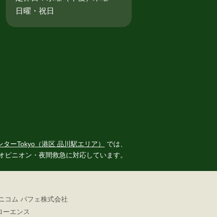
日曜・祝日
ンターTokyo（港区 品川駅エリア）
では、
オピニオン・夜間救急に対応しています。
ニコム パフェ株式会社
ローエンス