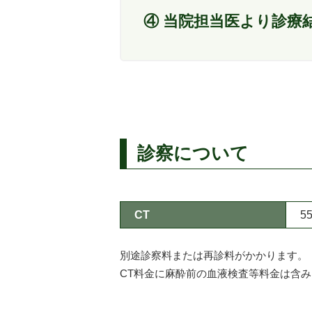
④ 当院担当医より診療
診察について
CT
5
別途診察料または再診料がかかります。
CT料金に麻酔前の血液検査等料金は含