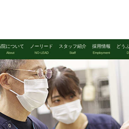
当院について
ノーリード
スタッフ紹介
採用情報
どう
About
NO-LEAD
Staff
Employment
D