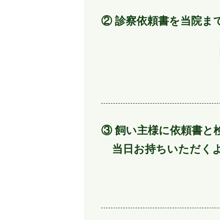
② 診察依頼書を当院ま
③ 飼い主様に依頼書と
当日お持ちいただくよ