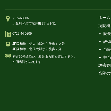
ホーム
〒594-0006
大阪府和泉市尾井町1丁目1-31
病院概
院
0725-44-0209
設
JR阪和線 信太山駅から徒歩１２分
JR阪和線 北信太駅から徒歩７分
当
府道30号線沿い、和歌山方面を背にすると、
担
左側当院がみえます。
診療案
当院の