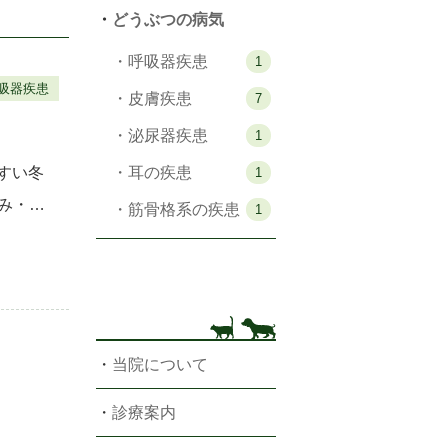
・
どうぶつの病気
・呼吸器疾患
1
吸器疾患
・皮膚疾患
7
・泌尿器疾患
1
すい冬
・耳の疾患
1
み・鼻
・筋骨格系の疾患
1
他のネコ
・
当院について
・
診療案内