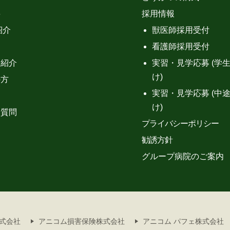
要
採用情報
紹介
獣医師採用受付
内
看護師採用受付
フ紹介
実習・見学応募 (学
け)
の方
実習・見学応募 (中
ス
け)
る質問
プライバシーポリシー
勧誘方針
グループ病院のご案内
式会社
アニコム損害保険株式会社
アニコム パフェ株式会社