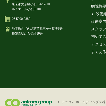
東京都文京区小石川4-17-10
病院概
ルミエール小石川101
設備
03-5990-9889
診療案
地下鉄丸ノ内線茗荷谷駅から徒歩8分
スタッ
後楽園駅から徒歩19分
初めて
アクセ
よくあ
アニコム ホールディングス株