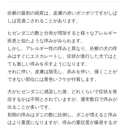
疥癬の最初の病変は、皮膚の赤いポツポツですがしば
しば見過ごされることがあります。
ヒゼンダニの数と分布が増加すると様々なアレルギー
疾患と似たような痒みがみられます。
しかし、アレルギー性の痒みと異なり、疥癬の犬の痒
みはすぐにエスカレートし、症状が進行した犬ではと
ても激しい痒みを示すようになります。
それに伴い、皮膚は脱毛し、赤みを伴い、掻くことが
できない部位には黄色いフケが付着します。
犬がヒゼンダニに感染した後、どれくらいで症状を発
症するかは不明とされていますが、通常数日で痒みが
出ることが多いです。
初期の痒みはダニの数に比例し、ダニが増えると痒み
はより重度になりますが、痒みの重症度が爆発するポ