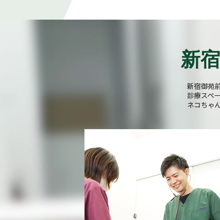
新
新宿御苑前
診療スペ
ネコちゃ