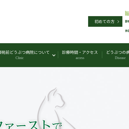
初めての方
御苑前どうぶつ病院について
診療時間・アクセス
どうぶつの
Clinic
access
Disease