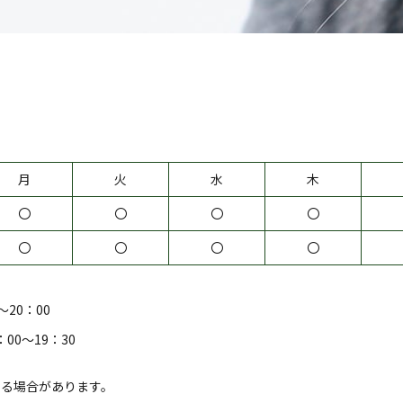
月
火
水
木
〇
〇
〇
〇
〇
〇
〇
〇
～20：00
：00～19：30
なる場合があります。