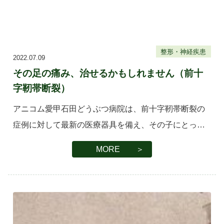
整形・神経疾患
2022.07.09
その足の痛み、治せるかもしれません（前十
字靭帯断裂）
アニコム愛甲石田どうぶつ病院は、前十字靭帯断裂の
症例に対して最新の医療器具を備え、その子にとって
最高の診断及び治療法を提示させていただいておりま
MORE ＞
す。 概要 前十字靱帯とは、膝関節の中にあり太ももと
すねを結びつける靱帯です […]