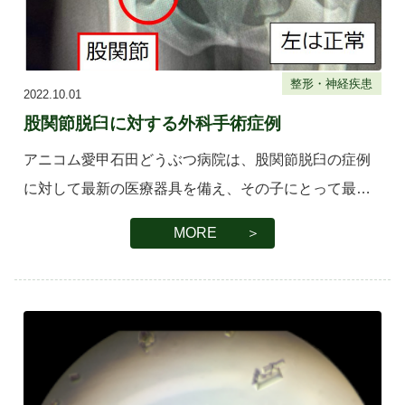
整形・神経疾患
2022.10.01
股関節脱臼に対する外科手術症例
アニコム愛甲石田どうぶつ病院は、股関節脱臼の症例
に対して最新の医療器具を備え、その子にとって最高
の診断及び治療法を提示させていただいております。
MORE ＞
概要 股関節とは、骨盤と大腿骨がつながっている関節
のことです […]