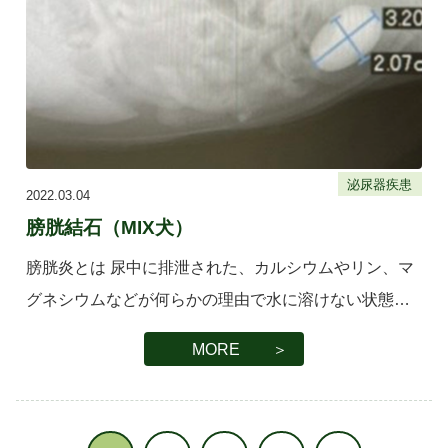
泌尿器疾患
2022.03.04
膀胱結石（MIX犬）
膀胱炎とは 尿中に排泄された、カルシウムやリン、マ
グネシウムなどが何らかの理由で水に溶けない状態と
なり、石のように固まってしまいます。これを結石と
MORE ＞
呼び、放置しておくと、尿道に詰まり尿が出なくな
り、最終的に腎臓に障害が起こ […]