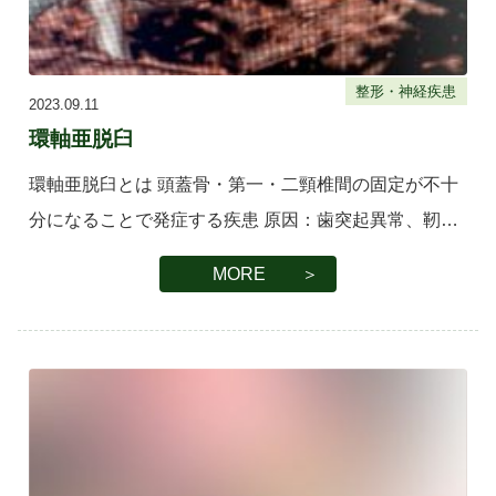
整形・神経疾患
2023.09.11
環軸亜脱臼
環軸亜脱臼とは 頭蓋骨・第一・二頸椎間の固定が不十
分になることで発症する疾患 原因：歯突起異常、靭帯
異常 症状：四肢麻痺、疼痛 治療：外科（直接関節を固
MORE ＞
定） 内科（頚部を包帯で固定） 環軸亜脱臼の詳細はこ
ちら 当院での症 […]