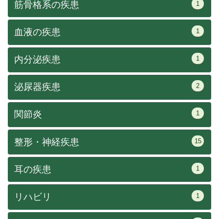
筋骨格系の疾患
1
血液の疾患
1
内分泌疾患
1
泌尿器疾患
2
関節炎
1
整形・神経疾患
15
耳の疾患
1
リハビリ
1